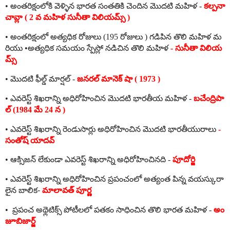
•
అంతరిక్షంలోకి
వెళ్ళిన
భారత
సంతతికి
చెందిన
మొదటి
మహిళ
-
కల్పనా
చావ్లా
( 2
వ
మహిళ
సునీతా
విలియమ్స్
)
•
అంతరిక్షంలో
అత్యధిక
రోజులు
(195
రోజులు
)
గడిపిన
తొలి
మహిళ
మ
రియు
•
అత్యధిక
సమయం
స్పేస్లో
నడిచిన
తొలి
మహిళ
-
సునీతా
విలియ
మ్స్
•
మొదటి
ఫీల్డ్
మార్షల్
-
జనరల్
మానెక్
షా
( 1973 )
•
ఎవరెస్ట్
శిఖరాన్ని
అధిరోహించిన
మొదటి
భారతీయ
మహిళ
-
బచేంద్రిపా
ల్
(1984
మే
24
న
)
•
ఎవరెస్ట్
శిఖరాన్ని
రెండుసార్లు
అధిరోహించిన
మొదటి
భారతీయురాలు
-
సంతోష్
యాదవ్
•
ఆక్సిజన్
లేకుండా
ఎవరెస్ట్
శిఖరాన్ని
అధిరోహించినది
-
పూదోర్జి
•
ఎవరెస్ట్
శిఖరాన్ని
అధిరోహించిన
ప్రపంచంలో
అత్యంత
పిన్న
వయస్కురా
లైన
బాలిక-
మాలావత్
పూర్ణ
•
ప్రపంచ
అథ్లెటిక్స్
పోటీలలో
పతకం
సాధించిన
తొలి
భారత
మహిళ
-
అం
జూబిజార్జ్