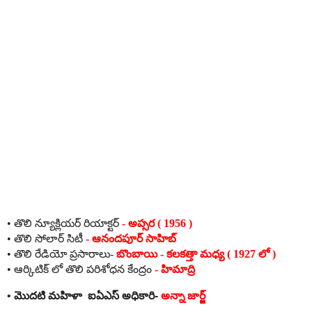
•
తొలి
న్యూక్లియర్
రియాక్టర్
-
అప్సర
( 1956 )
•
తొలి
సోలార్
సిటీ
-
ఆనందపూర్
సాహిబ్
•
తొలి
రేడియో
ప్రసారాలు
-
బొంబాయి
-
కలకత్తా
మధ్య
( 1927
లో
)
•
ఆర్కిటిక్
లో
తొలి
పరిశోధన
కేంద్రం
-
హిమాద్రి
•
మొదటి
మహిళా
ఐఏఎస్
అధికారి
-
అన్నా
జార్జ్