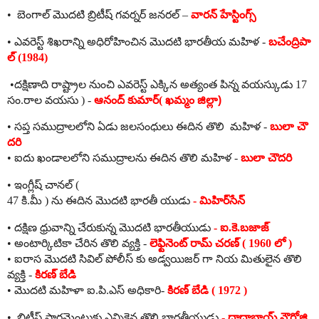
•
బెంగాల్
మొదటి
బ్రిటీష్
గవర్నర్
జనరల్
–
వారన్
హేస్టింగ్స్
•
ఎవరెస్ట్
శిఖరాన్ని
అధిరోహించిన
మొదటి
భారతీయ
మహిళ
-
బచేంద్రిపా
ల్
(1984
)
•
దక్షిణాది
రాష్ట్రాల
నుంచి
ఎవరెస్ట్
ఎక్కిన
అత్యంత
పిన్న
వయస్కుడు
17
సం
.
రాల
వయసు
) -
ఆనంద్
కుమార్
(
ఖమ్మం
జిల్లా)
•
సప్త
సముద్రాలలోని
ఏడు
జలసంధులు
ఈదిన
తొలి
మహిళ
-
బులా
చౌ
దరి
•
ఐదు
ఖండాలలోని
సముద్రాలను
ఈదిన
తొలి
మహిళ
-
బులా
చౌదరి
•
ఇంగ్లీష్
చానల్
(
47
కి
.
మీ
)
ను
ఈదిన
మొదటి
భారతీ
యుడు
-
మిహిర్
సేన్
•
దక్షిణ
ధ్రువాన్ని
చేరుకున్న
మొదటి
భారతీయుడు
-
ఐ
.
కె
.
బజాజ్
•
అంటార్కిటికా
చేరిన
తొలి
వ్యక్తి
-
లెఫ్టినెంట్
రామ్
చరణ్
( 1960
లో
)
•
ఐరాస
మొదటి
సివిల్
పోలీస్
కు
అడ్వయిజర్
గా
నియ
మితులైన
తొలి
వ్యక్తి
-
కిరణ్
బేడి
•
మొదటి
మహిళా
ఐ
.
పి
.
ఎస్
అధికారి
-
కిరణ్
బేడి
( 1972 )
•
బ్రిటీష్
పార్లమెంటుకు
ఎన్నికైన
తొలి
భారతీయుడు
-
దాదాబాయ్
నౌరోజి