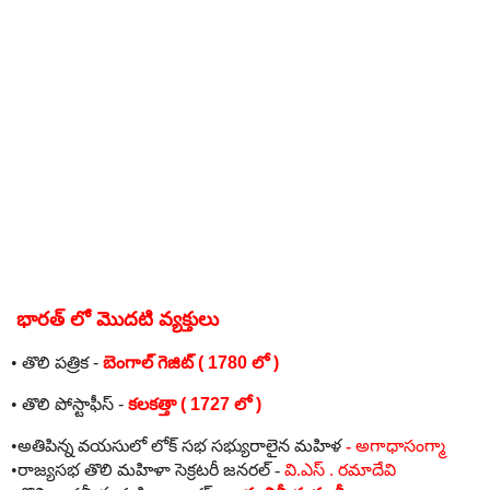
భారత్ లో మొదటి వ్యక్తులు
•
తొలి
పత్రిక
-
బెంగాల్
గెజిట్
( 1780
లో
)
•
తొలి
పోస్టాఫీస్
-
కలకత్తా
( 1727
లో
)
•
అతిపిన్న
వయసులో
లోక్
సభ
సభ్యురాలైన
మహిళ
-
అగాధాసంగ్మా
•
రాజ్యసభ
తొలి
మహిళా
సెక్రటరీ
జనరల్
-
వి
.
ఎస్
.
రమాదేవి