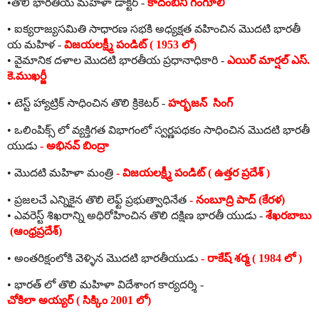
•
తొలి
భారతీయ
మహిళా
డాక్టర్
-
కాదంబినీ
గంగూలీ
•
ఐక్యరాజ్యసమితి
సాధారణ
సభకి
అధ్యక్షత
వహించిన
మొదటి
భారతీ
య
మహిళ
-
విజయలక్ష్మీ
పండిట్
( 1953
లో
)
•
వైమానిక
దళాల
మొదటి
భారతీయ
ప్రధానాధికారి
-
ఎయిర్
మార్షల్
ఎస్
.
కె
.
ముఖర్జీ
•
టెస్ట్
హ్యాట్రిక్
సాధించిన
తొలి
క్రికెటర్
-
హర్భజన్
సింగ్
•
ఒలింపిక్స్
లో
వ్యక్తిగత
విభాగంలో
స్వర్ణపథకం
సాధించిన
మొదటి
భారతీ
యుడు
-
అభినవ్
బింద్రా
•
మొదటి
మహిళా
మంత్రి
-
విజయలక్ష్మీ
పండిట్
(
ఉత్తర
ప్రదేశ్
)
•
ప్రజలచే
ఎన్నికైన
తొలి
లెఫ్ట్
ప్రభుత్వాధినేత
-
నంబూద్రి
పాద్
(
కేరళ
)
•
ఎవరెస్ట్
శిఖరాన్ని
అధిరోహించిన
తొలి
దక్షిణ
భారతీ
యుడు
-
శేఖరబాబు
(
ఆంధ్రప్రదేశ్
)
•
అంతరిక్షంలోకి
వెళ్ళిన
మొదటి
భారతీయుడు
-
రాకేష్
శర్మ
( 1984
లో
)
•
భారత్
లో
తొలి
మహిళా
విదేశాంగ
కార్యదర్శి
-
చోకిలా
అయ్యర్
(
సిక్కిం
2001
లో
)